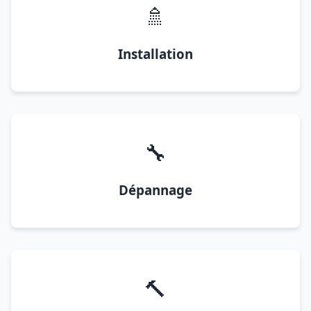
🚿
Installation
🔧
Dépannage
🔨