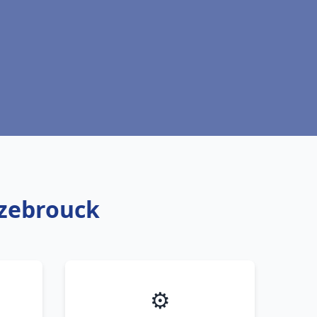
azebrouck
⚙️