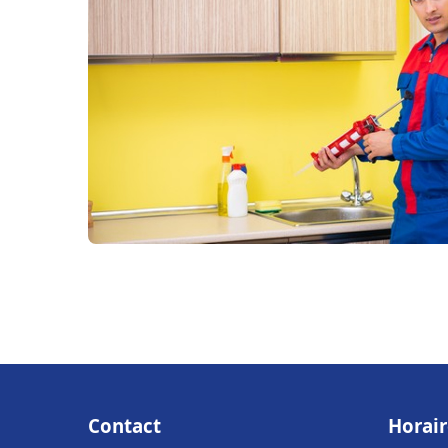
Contact
Horair