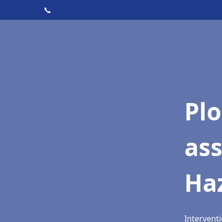
📞
Pl
as
Ha
Intervent