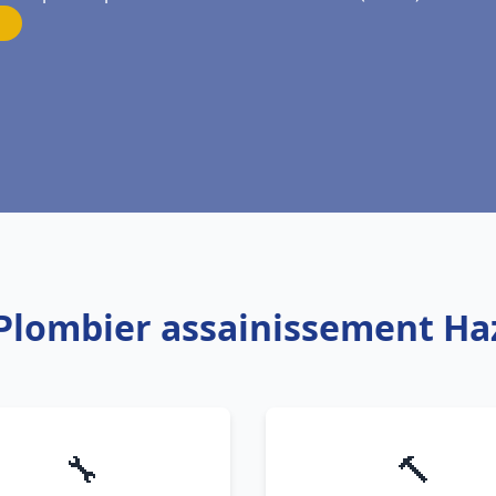
 Plombier assainissement H
🔧
🔨