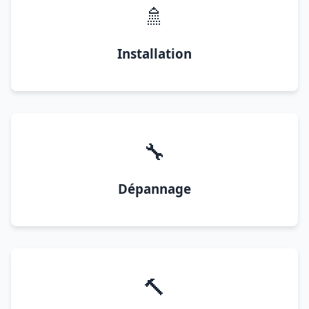
🚿
Installation
🔧
Dépannage
🔨