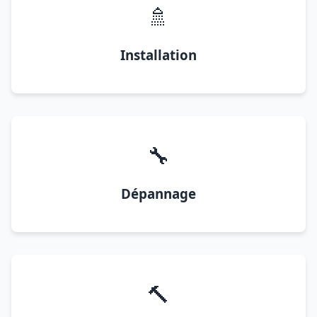
🚿
Installation
🔧
Dépannage
🔨