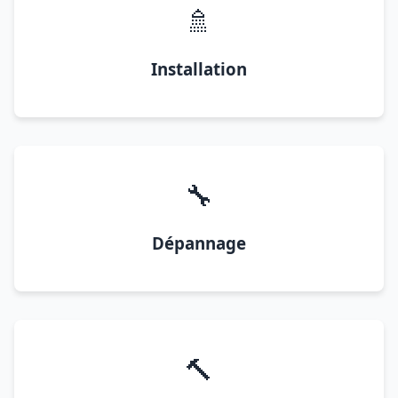
🚿
Installation
🔧
Dépannage
🔨