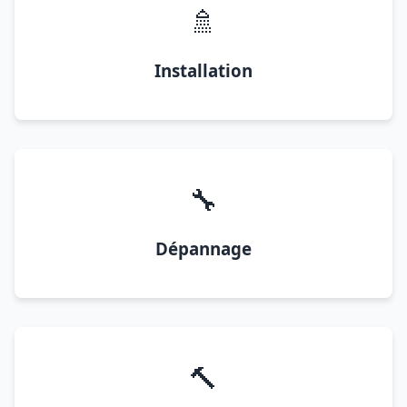
🚿
Installation
🔧
Dépannage
🔨