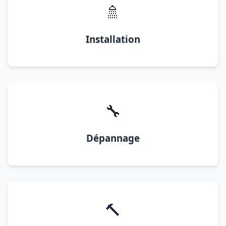
🚿
Installation
🔧
Dépannage
🔨