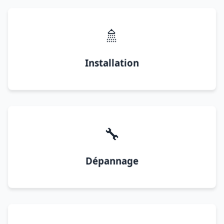
🚿
Installation
🔧
Dépannage