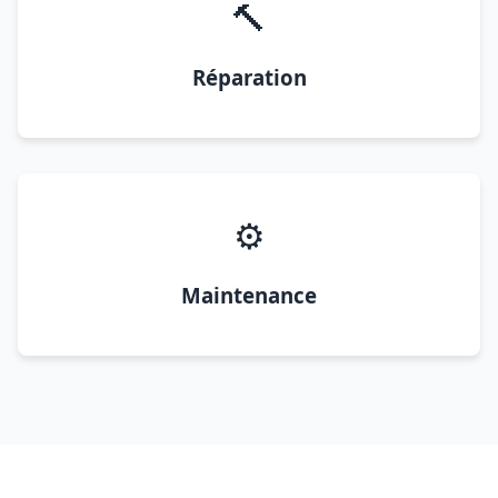
🔨
Réparation
⚙️
Maintenance