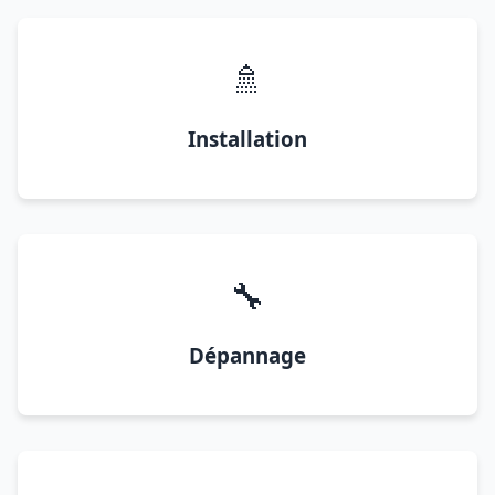
🚿
Installation
🔧
Dépannage