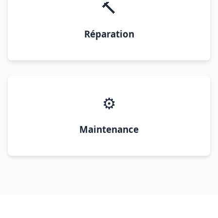
🔨
Réparation
⚙️
Maintenance