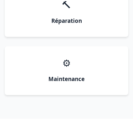
🔨
Réparation
⚙️
Maintenance