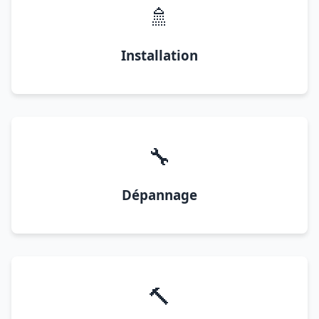
🚿
Installation
🔧
Dépannage
🔨