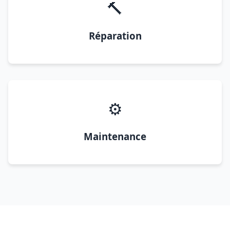
🔨
Réparation
⚙️
Maintenance