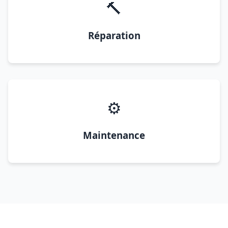
🔨
Réparation
⚙️
Maintenance