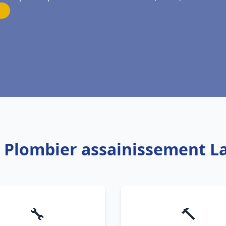
: Plombier assainissement L
🔧
🔨