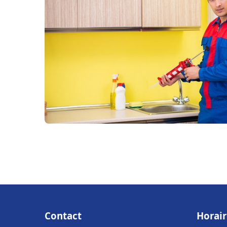
Contact
Horair