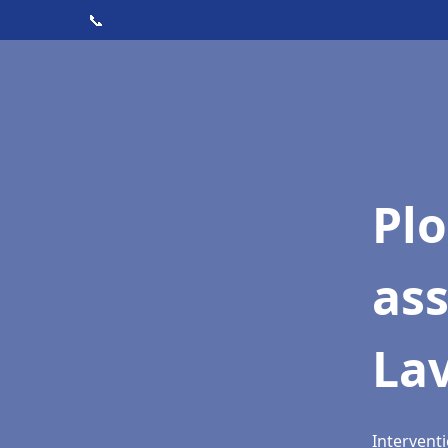
📞
Pl
as
La
Interventi