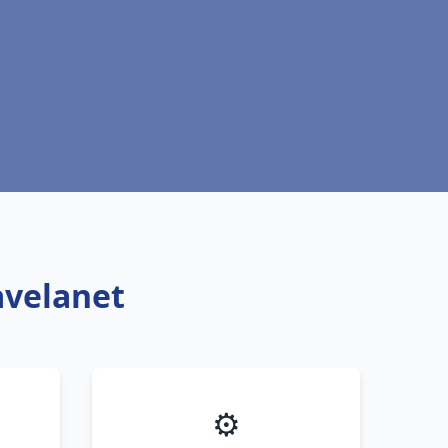
avelanet
⚙️