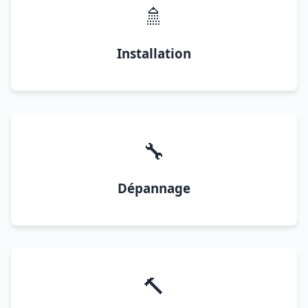
🚿
Installation
🔧
Dépannage
🔨