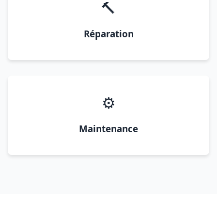
🔨
Réparation
⚙️
Maintenance