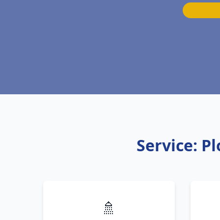
Service: P
🚿