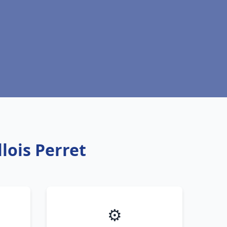
lois Perret
⚙️