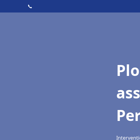
📞
Pl
ass
Per
Interventi