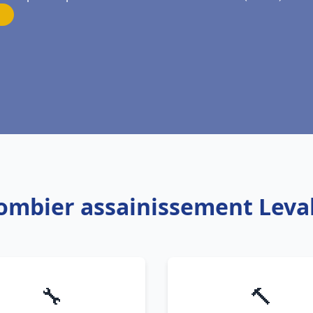
lombier assainissement Leval
🔧
🔨