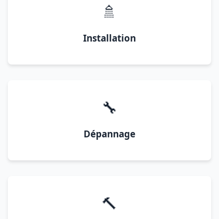
🚿
Installation
🔧
Dépannage
🔨