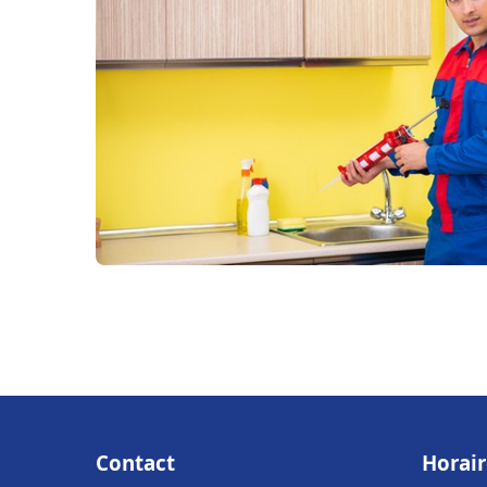
Contact
Horair