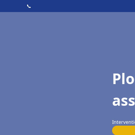
📞
Pl
as
Interventi