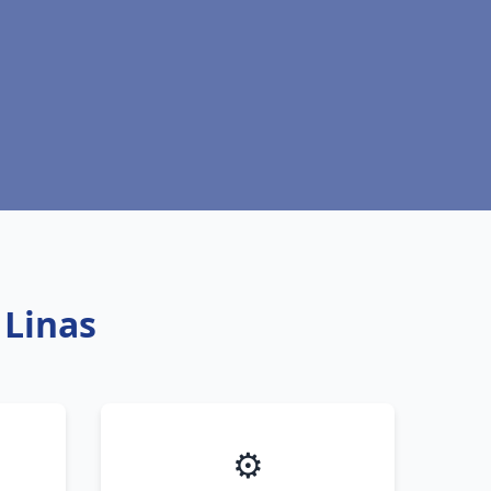
 Linas
⚙️