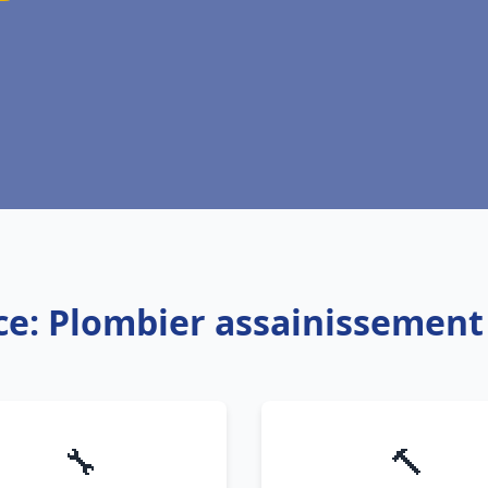
ce: Plombier assainissement
🔧
🔨