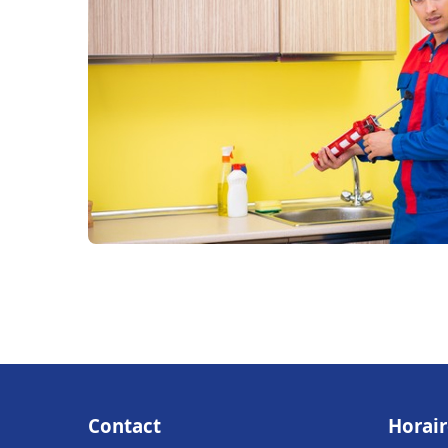
Contact
Horair