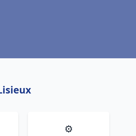
Lisieux
⚙️