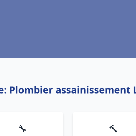
e: Plombier assainissement 
🔧
🔨