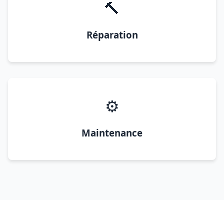
🔨
Réparation
⚙️
Maintenance