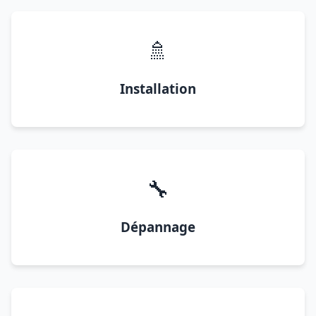
🚿
Installation
🔧
Dépannage