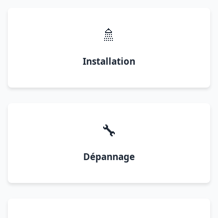
🚿
Installation
🔧
Dépannage