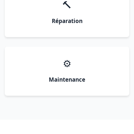
🔨
Réparation
⚙️
Maintenance