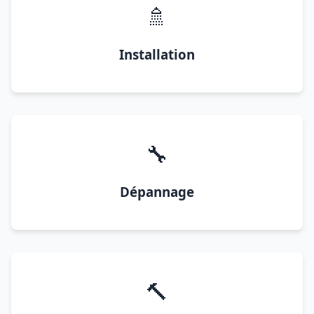
🚿
Installation
🔧
Dépannage
🔨