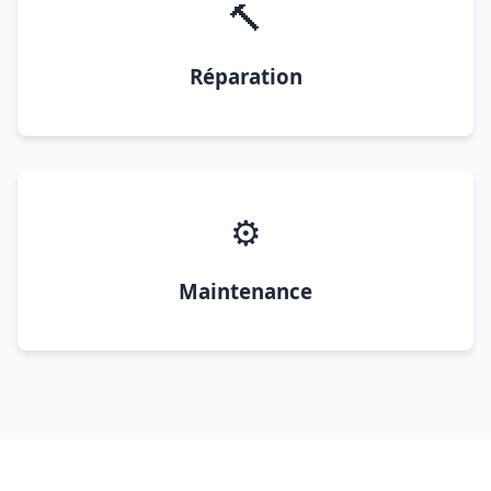
🔨
Réparation
⚙️
Maintenance