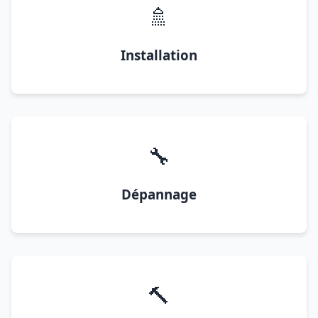
🚿
Installation
🔧
Dépannage
🔨