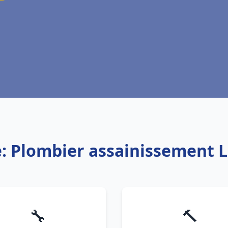
e: Plombier assainissement L
🔧
🔨