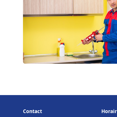
Contact
Horair