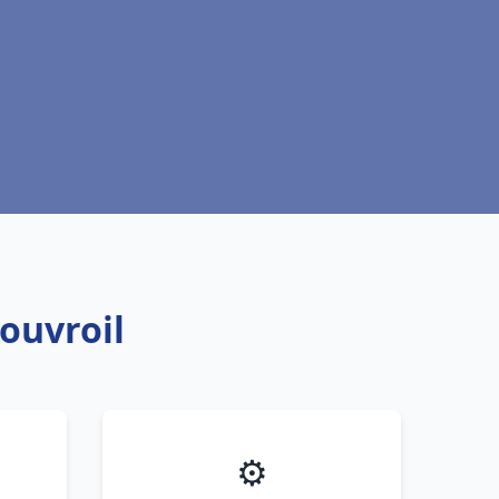
ouvroil
⚙️