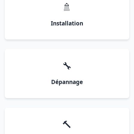
🚿
Installation
🔧
Dépannage
🔨