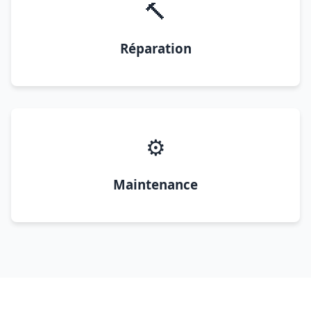
🔨
Réparation
⚙️
Maintenance