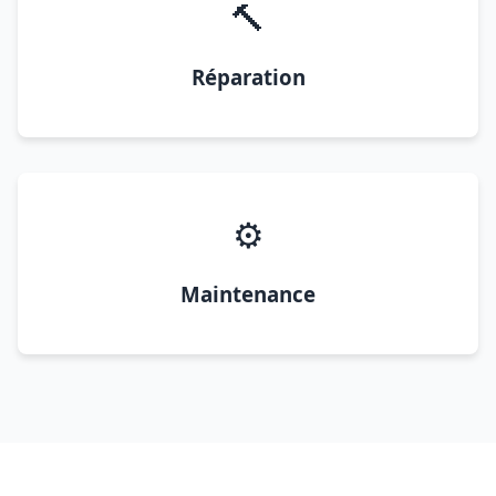
🔨
Réparation
⚙️
Maintenance