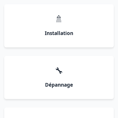
🚿
Installation
🔧
Dépannage