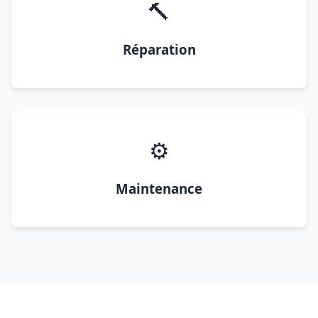
🔨
Réparation
⚙️
Maintenance