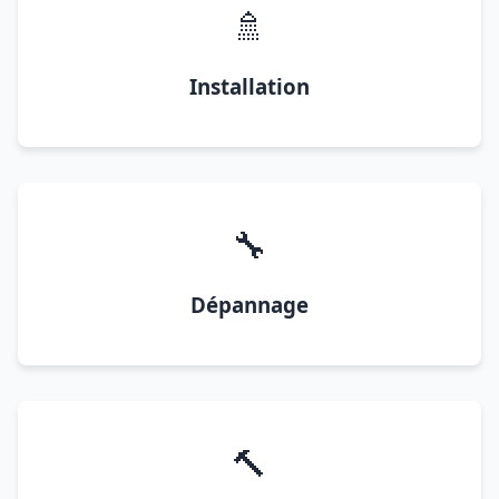
🚿
Installation
🔧
Dépannage
🔨