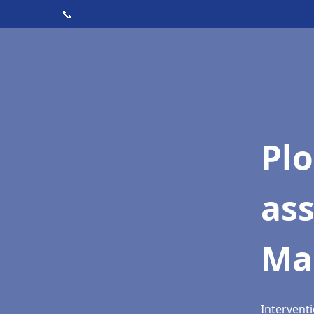
📞
Pl
as
Ma
Interventi