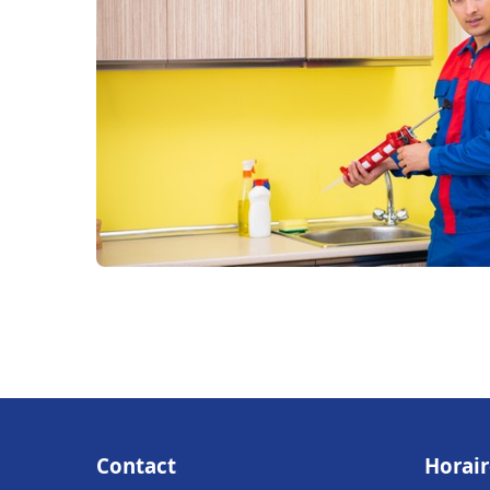
Contact
Horair