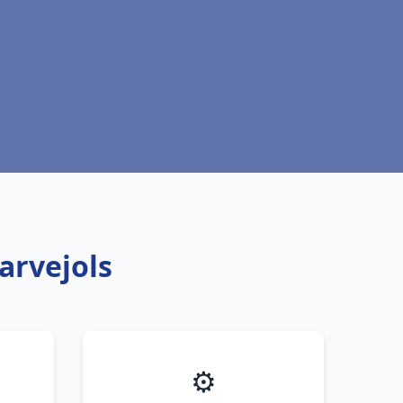
arvejols
⚙️