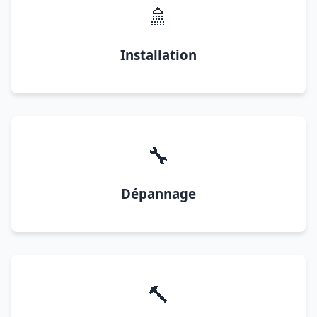
🚿
Installation
🔧
Dépannage
🔨