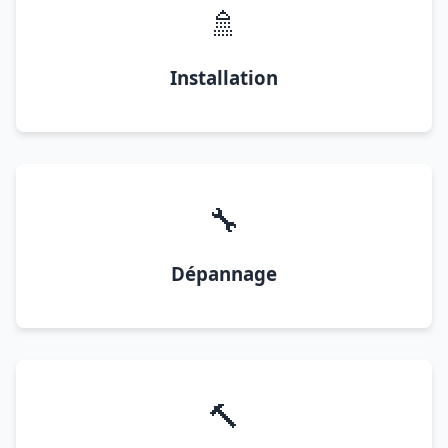
🚿
Installation
🔧
Dépannage
🔨