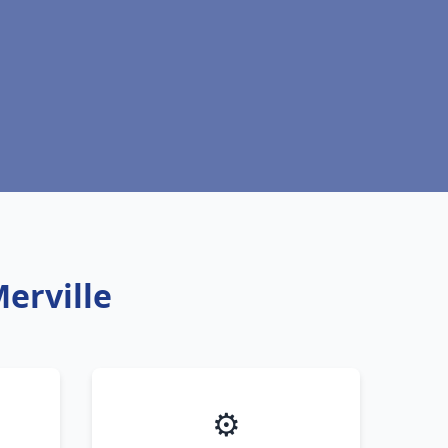
erville
⚙️