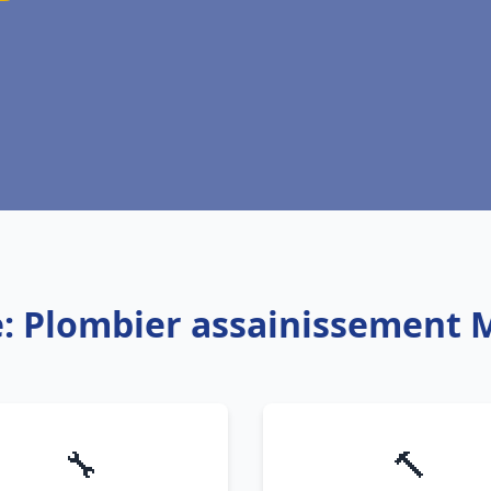
e: Plombier assainissement M
🔧
🔨