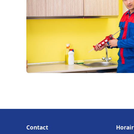
Contact
Horair