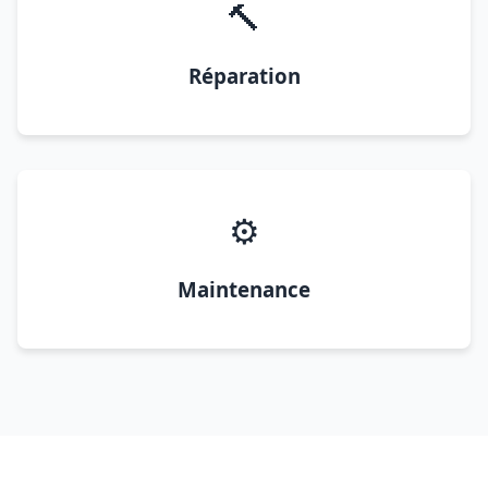
🔨
Réparation
⚙️
Maintenance