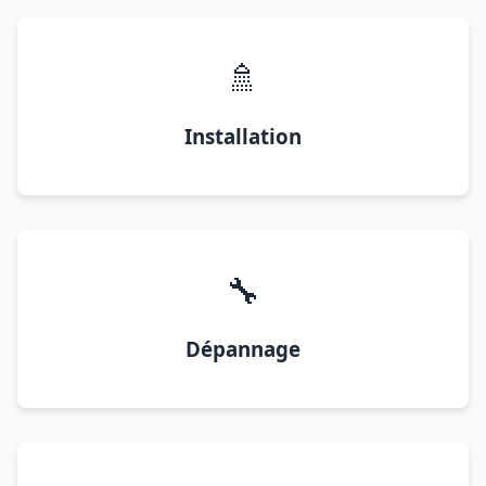
🚿
Installation
🔧
Dépannage