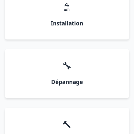
🚿
Installation
🔧
Dépannage
🔨