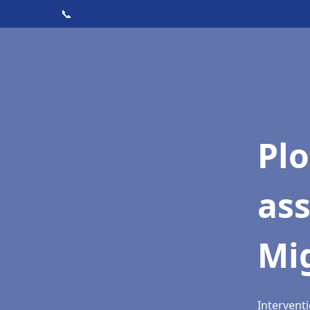
📞
Pl
as
Mi
Intervent