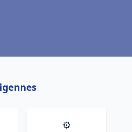
Migennes
⚙️