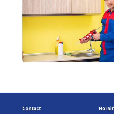
Contact
Horair