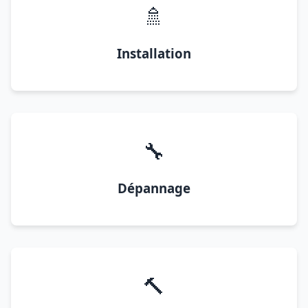
🚿
Installation
🔧
Dépannage
🔨