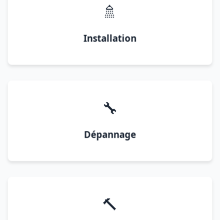
🚿
Installation
🔧
Dépannage
🔨