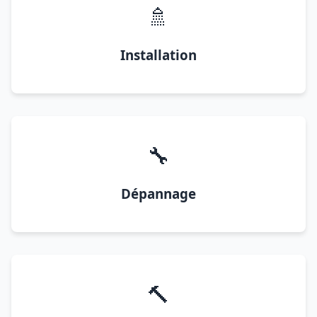
🚿
Installation
🔧
Dépannage
🔨