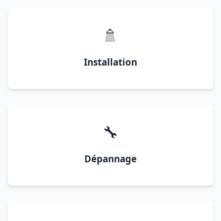
🚿
Installation
🔧
Dépannage