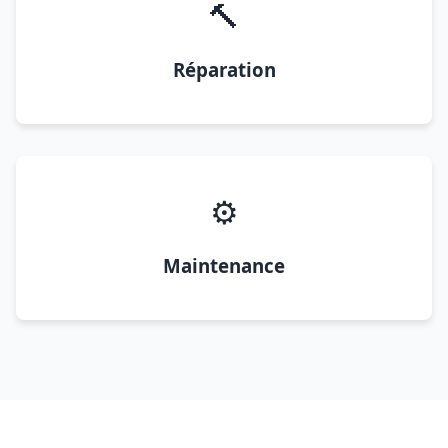
🔨
Réparation
⚙️
Maintenance