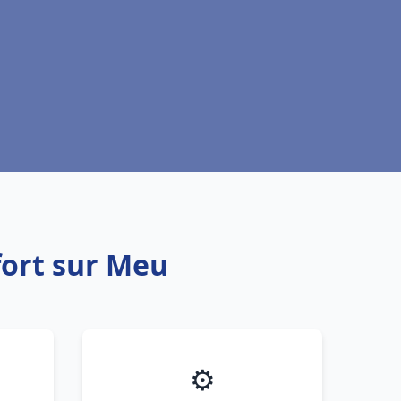
fort sur Meu
⚙️