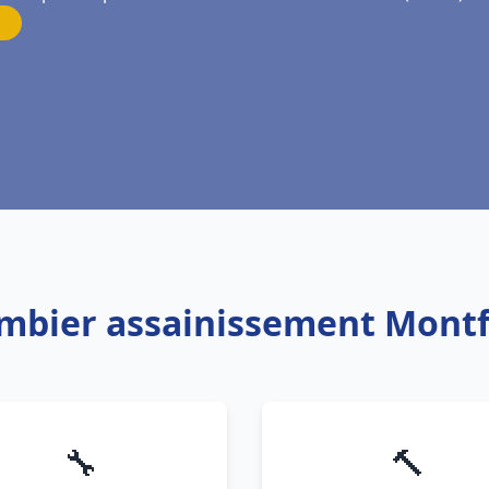
ombier assainissement Mont
🔧
🔨