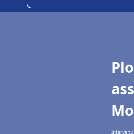
📞
Pl
as
Mo
Intervent