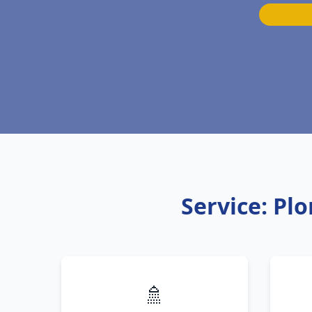
Service: Pl
🚿