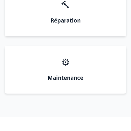
🔨
Réparation
⚙️
Maintenance