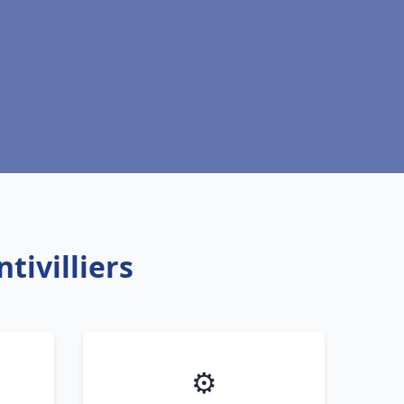
tivilliers
⚙️