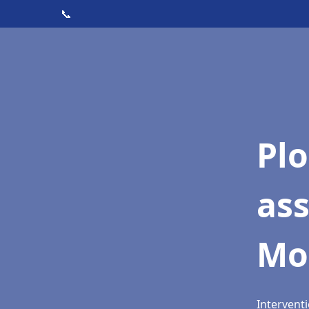
📞
Pl
as
Mon
Interventi