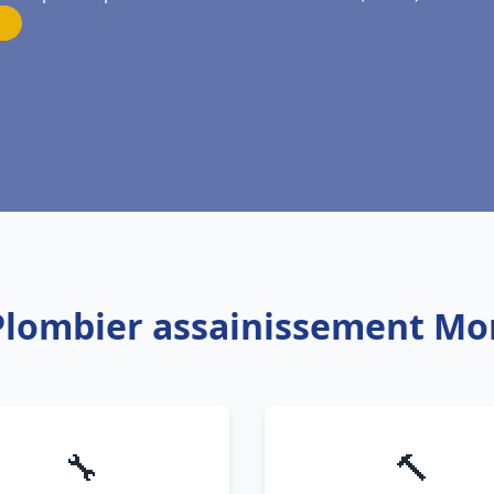
Plombier assainissement Mon
🔧
🔨