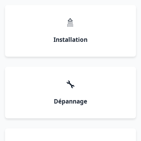
🚿
Installation
🔧
Dépannage