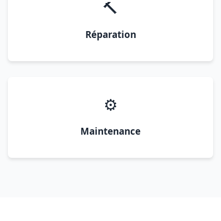
🔨
Réparation
⚙️
Maintenance