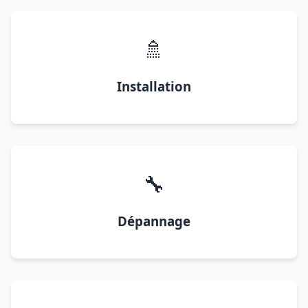
🚿
Installation
🔧
Dépannage