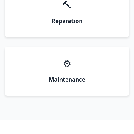
🔨
Réparation
⚙️
Maintenance