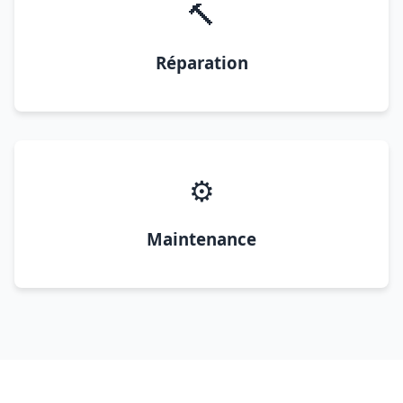
🔨
Réparation
⚙️
Maintenance