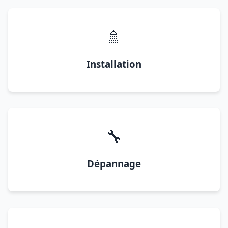
🚿
Installation
🔧
Dépannage