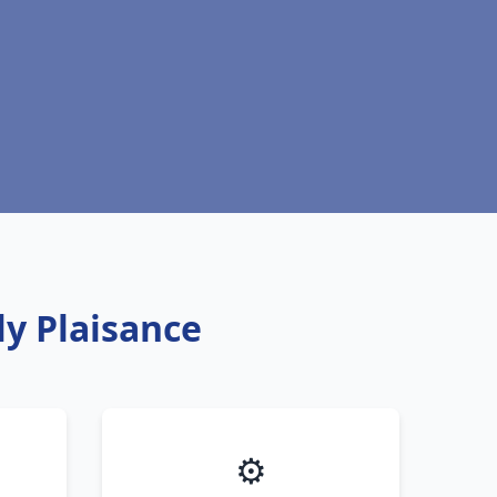
ly Plaisance
⚙️