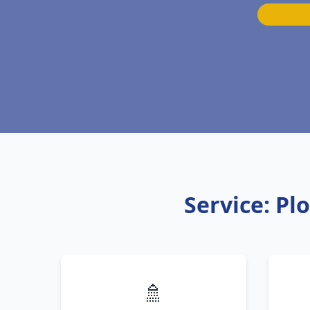
Service: Pl
🚿