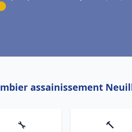
ombier assainissement Neuil
🔧
🔨