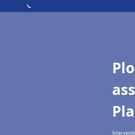
📞
Pl
ass
Pla
Interventi