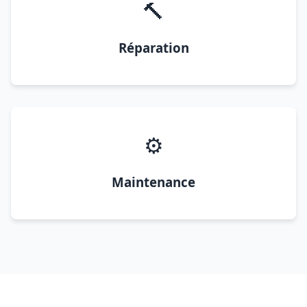
🔨
Réparation
⚙️
Maintenance